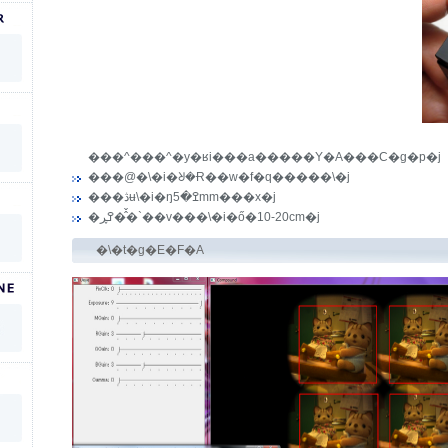
���^���^�y�ʁi���a�����Y�A���C�g�p�j
���@�\�i�ᖈ�Ɍ��w�f�q�����\�j
���ڎʉ\�i�ŋߐ�5mm���x�j
�ߐڕ��̂̌`��v���\�i�ő�10-20cm�j
�\�t�g�E�F�A