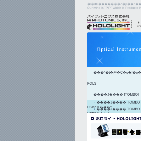
Our mind is "PiP" which is Products 
���^�t�@�C�o�[�o�
FOLS
����J���� [TOMBO]
����J���� TOMBO
USB2.0 ���^
����J���� TOMBO
USB3.0 ���