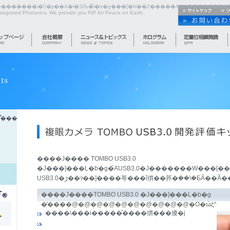
integrated Photonics. We provide you PiP for Peace on Earth.
͌���
����J���� TOMBO USB3.0
�J���]���L�b�g�́AUSB3.0�J�������W���[�
����J����TOMBO USB3.0 �J���]���L�b�g
�̓����@�@�@�@�@�@�@�@�@�@�O�ώʐ^
����\���i�����̎����摜���擾�j