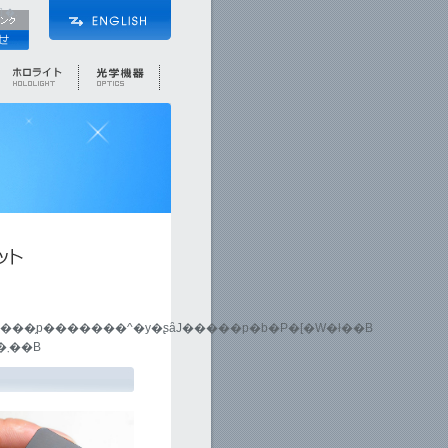
�l�ɗD�������Z�p��Z���������i�̒񋟂�ʂ��A�l�ƎЉ�̃l�b�g���[�N��Z�����A�n���̖�����񂫂܂�.
����̗p�������^�y�ʂȃJ�����p�b�P�[�W�ł��B
USB3.0�ڑ��ɂ��]����荂���ȉ摜��荞�݂��\�ƂȂ��Ă��܂��B