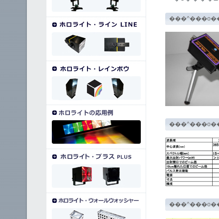
���^���o��
���^���o��
���^���o�