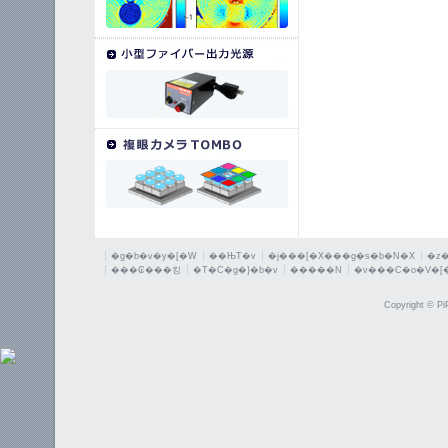
�g�b�v�y�[�W
��ЊT�v
�j���[�X���g�s�b�N�X
�z
���₢���킹
�T�C�g�}�b�v
�����N
�v���C�o�V�[
Copyright © PiP