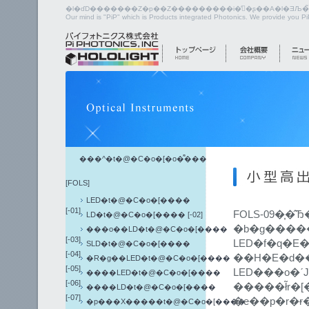
Our mind is "PiP" which is Products integrated Photonics. We provide you P
���^�t�@�C�o�[�o�͌���
[FOLS]
LED�t�@�C�o�[����
[-01]
FOLS-09�͎�
LD�t�@�C�o�[���� [-02]
�b�g����
���o��LD�t�@�C�o�[����
[-03]
LED�f�q�
SLD�t�@�C�o�[����
[-04]
�R�g��LED�t�@�C�o�[����
[-05]
LED���͏o�
����LED�t�@�C�o�[����
[-06]
�����ł̃r�[
����LD�t�@�C�o�[����
[-07]
�e��p�r�ɍ
�p���X�����t�@�C�o�[����