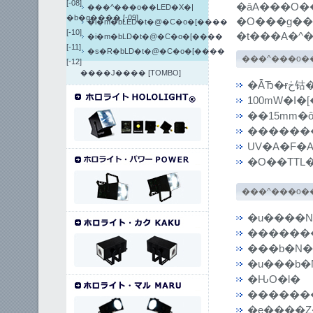
[-08]
���^���o��LED�X�|
�b�g���� [-09]
�O���g��
�i�m�bLED�t�@�C�o�[����
[-10]
�i�m�bLD�t�@�C�o�[����
[-11]
�s�R�bLD�t�@�C�o�[����
���^���o��
[-12]
����J���� [TOMBO]
�Ă̂
100mW�I�[
��15mm�ȏ
������
UV�A�F�
�O��TTL
���^���o��
�u����N
������
���b�N�
�u���b�
�ԊO�Ɩ�
������
�e����